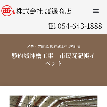
株式会社 渡邊商店
℡
054-643-1888
メディア露出
,
現在施工中
,
駿府城
駿府城坤櫓工事 市民瓦記帳イ
ベント