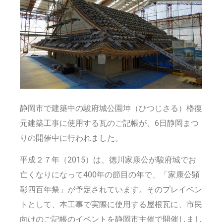
静岡市で建築中の駿府城公園坤（ひつじさる）櫓復
元建築工事に使用する瓦のご記帳が、6日静岡まつ
りの開催中に行われました。
平成２７年（2015）は、徳川家康公が駿府城でお
亡くなりになって400年の節目の年で、「家康公顕
彰四百年祭」が予定されています。そのプレイベン
トとして、本工事で実際に使用する屋根瓦に、市民
向けのご記帳のイベントを静岡市主催で開催しまし