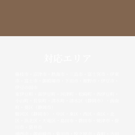
対応エリア
藤枝市・沼津市・熱海市・三島市・富士宮市・伊東
市・富士市・御殿場市・下田市・裾野市・伊豆市・
伊豆の国市
東伊豆町・南伊豆町・河津町・松崎町・西伊豆町・
小山町・長泉町・清水町・清水区（静岡市）・函南
町・葵区（静岡市）
駿河区（静岡市）・中区・東区・西区・南区・北
区・浜北区・天竜区・島田市・磐田市・焼津市・掛
川市・袋井市
湖西市・御前崎市・菊川市・牧之原市・森町・吉田